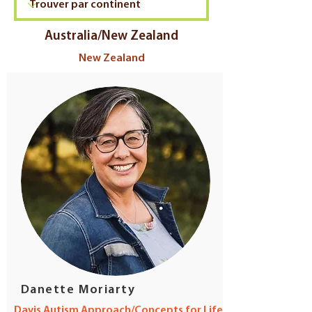
Australia/New Zealand
New Zealand
Danette Moriarty
Davis Autism Approach/Concepts for Life