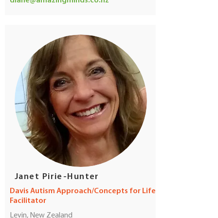
diane@amazingminds.co.nz
Janet Pirie-Hunter
Davis Autism Approach/Concepts for Life
Facilitator
Levin, New Zealand