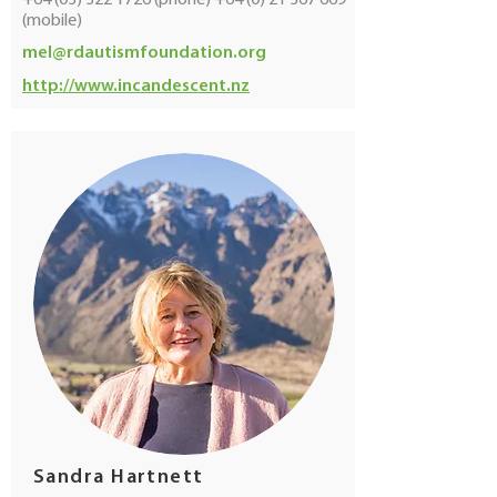
+64 (03) 322 1726
(phone)
+64 (0) 21 367 669
(mobile)
mel@rdautismfoundation.org
http://www.incandescent.nz
Sandra Hartnett